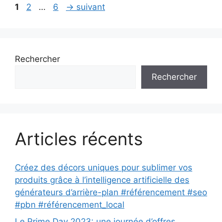
Page
Page
Page
1
2
…
6
→
suivant
Rechercher
Rechercher
Articles récents
Créez des décors uniques pour sublimer vos
produits grâce à l’intelligence artificielle des
générateurs d’arrière-plan #référencement #seo
#pbn #référencement_local
Le Prime Day 2023: une journée d’offres